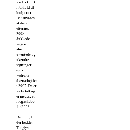
med 50.000
i forhold til
budgettet.
Det skyldes
at der i
efteråret
2008
dukkede
nogen
absolut
uventede og
ukendte
regninger
op, som
vedrørte
drænarbejder
i 2007. De er
nu betalt og
er medtaget
i regnskabet
for 2008.
Den udgift
der hedder
Tinglyste