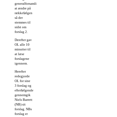
generalforsamlingen
at ændre på
rækkefølgen
så der
stemmes til
sidst om
forslag 2.
Derefter gav
OL alle 10
minutter til
at læse
forslagene
igennem.
Herefter
redegjorde
OL for sine
3 forslag og
efterfølgende
gennemgik
Niels Barrett
(NB) sit
forslag. NBs
forslag er