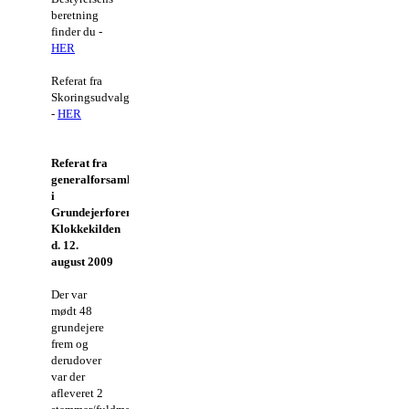
beretning
finder du -
HER
Referat fra
Skoringsudvalget
-
HER
Referat fra
generalforsamling
i
Grundejerforeningen
Klokkekilden
d. 12.
august 2009
Der var
mødt 48
grundejere
frem og
derudover
var der
afleveret 2