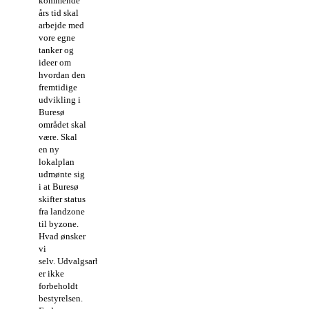
kommende
års tid skal
arbejde med
vore egne
tanker og
ideer om
hvordan den
fremtidige
udvikling i
Buresø
området skal
være. Skal
en ny
lokalplan
udmønte sig
i at Buresø
skifter status
fra landzone
til byzone.
Hvad ønsker
vi
selv. Udvalgsarbejdet
er ikke
forbeholdt
bestyrelsen.