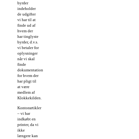
byrder
indeholder
de udgifter
vi har til at
finde ud af
hvem der
har tinglyste
byrder, d.v.s.
vi betaler for
oplysninger
når vi skal
finde
dokumentation
for hvem der
har pligt til
at være
medlem af
Klokkekilden.
Kontorartikler
– vi har
indkøbt en
printer, da vi
ikke
længere kan