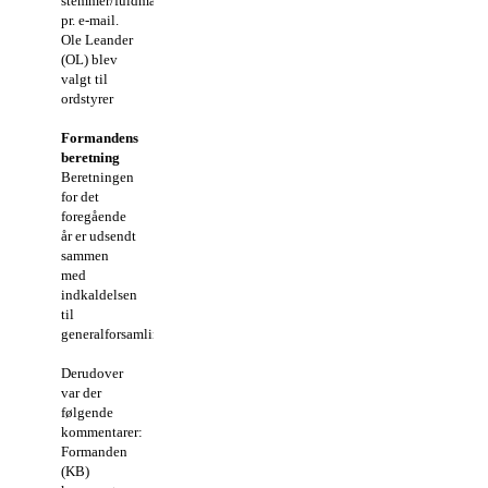
stemmer/fuldmagter
pr. e-mail.
Ole Leander
(OL) blev
valgt til
ordstyrer
Formandens
beretning
Beretningen
for det
foregående
år er udsendt
sammen
med
indkaldelsen
til
generalforsamlingen.
Derudover
var der
følgende
kommentarer:
Formanden
(KB)