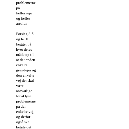
problemerne
på
fællesveje
og fælles
arealer.
Forslag 3-5
og 6-10
lægger på
hver deres
måde op til
at det er den
enkelte
grundejer og
den enkelte
vej der skal
være
ansvarlige
for at løse
problemerne
på den
enkelte vej,
og derfor
også skal
betale det