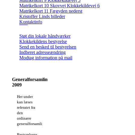
Matrikelkort 9 Klokkekildevej 5
Matrikelkort 10 Skovvej Klokkekildevej 6
Matrikelkort 11 Fægyden nederst
Kristoffer Linds billeder
Kontaktinfo
Støt din lokale håndværker
Klokkekildens bestyrelse
Send en besked til bestyrelsen
Indberet adresseændring
Modtag information på mail
Generalforsamling
2009
Her under
kan læses
referatet fra
den
ordinære
generalforsamlig
Bestyrelsens