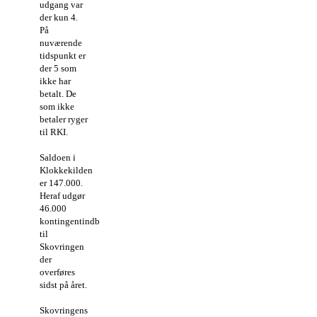
udgang var
der kun 4.
På
nuværende
tidspunkt er
der 5 som
ikke har
betalt. De
som ikke
betaler ryger
til RKI.
Saldoen i
Klokkekilden
er 147.000.
Heraf udgør
46.000
kontingentindbetalinger
til
Skovringen
der
overføres
sidst på året.
Skovringens