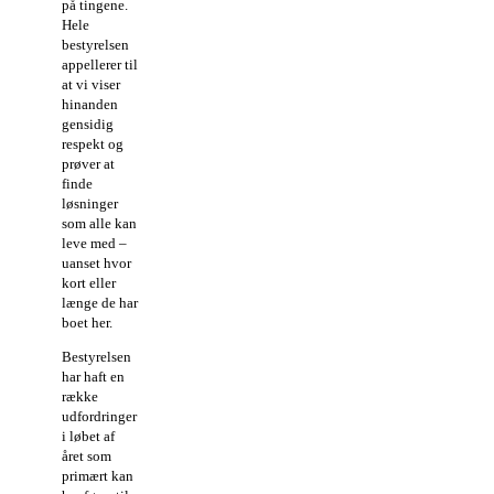
på tingene.
Hele
bestyrelsen
appellerer til
at vi viser
hinanden
gensidig
respekt og
prøver at
finde
løsninger
som alle kan
leve med –
uanset hvor
kort eller
længe de har
boet her.
Bestyrelsen
har haft en
række
udfordringer
i løbet af
året som
primært kan