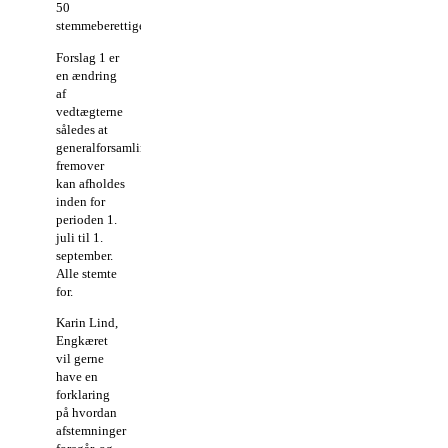
50
stemmeberettigede.
Forslag 1 er
en ændring
af
vedtægterne
således at
generalforsamlingen
fremover
kan afholdes
inden for
perioden 1.
juli til 1.
september.
Alle stemte
for.
Karin Lind,
Engkæret
vil gerne
have en
forklaring
på hvordan
afstemninger