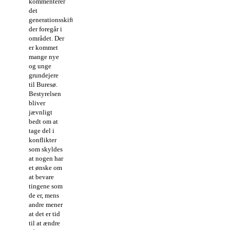
kommenterer
det
generationsskifte
der foregår i
området. Der
er kommet
mange nye
og unge
grundejere
til Buresø.
Bestyrelsen
bliver
jævnligt
bedt om at
tage del i
konflikter
som skyldes
at nogen har
et ønske om
at bevare
tingene som
de er, mens
andre mener
at det er tid
til at ændre