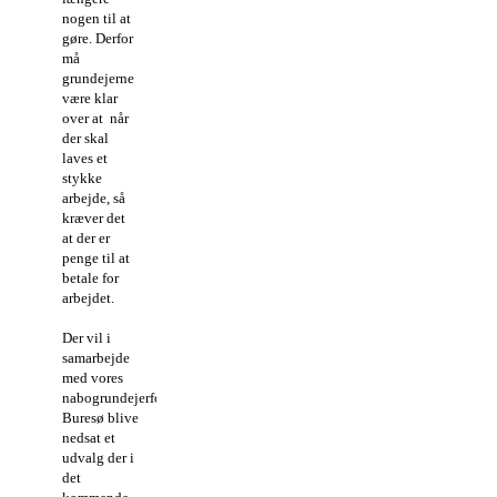
nogen til at
gøre. Derfor
må
grundejerne
være klar
over at når
der skal
laves et
stykke
arbejde, så
kræver det
at der er
penge til at
betale for
arbejdet.
Der vil i
samarbejde
med vores
nabogrundejerforening
Buresø blive
nedsat et
udvalg der i
det