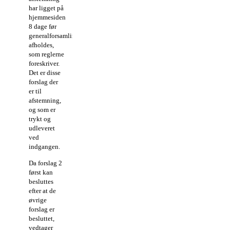
har ligget på
hjemmesiden
8 dage før
generalforsamlingen
afholdes,
som reglerne
foreskriver.
Det er disse
forslag der
er til
afstemning,
og som er
trykt og
udleveret
ved
indgangen.
Da forslag 2
først kan
besluttes
efter at de
øvrige
forslag er
besluttet,
vedtager