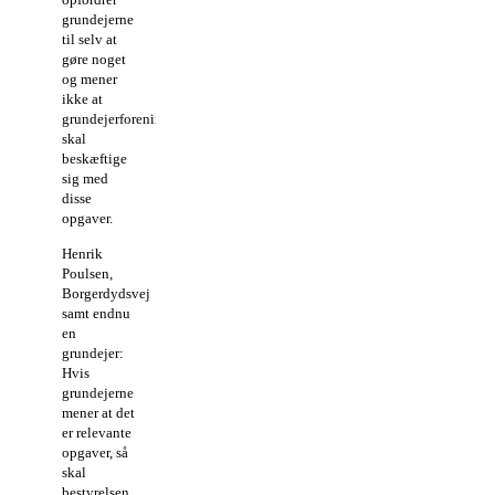
grundejerne
til selv at
gøre noget
og mener
ikke at
grundejerforeningen
skal
beskæftige
sig med
disse
opgaver.
Henrik
Poulsen,
Borgerdydsvej
samt endnu
en
grundejer:
Hvis
grundejerne
mener at det
er relevante
opgaver, så
skal
bestyrelsen