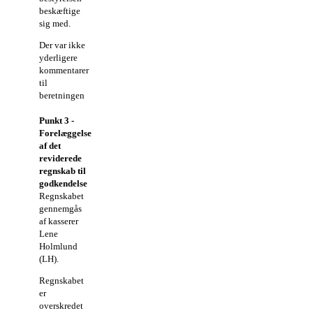
beskæftige
sig med.
Der var ikke
yderligere
kommentarer
til
beretningen
Punkt 3 -
Forelæggelse
af det
reviderede
regnskab til
godkendelse
Regnskabet
gennemgås
af kasserer
Lene
Holmlund
(LH).
Regnskabet
er
overskredet