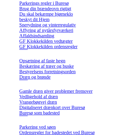
Parkerings regler i Buresø
Brug din brændeovn rigtigt
Du skal bekæmpe bjørneklo
beskyt dit Hjem
Snerydning og vinterregulativ
Affyring af nytårsfyrværkeri
Affaldsindsamling
GF Klokkekilden vedtægter
GF Klokkekilden ordensregler
Opsætning af faste hegn
Beskæring af træer og buske
Bestyrelsens forretningsorden
Dræn og brønde
Gamle dræn giver problemer fremover
Vedligehold af dræn
Vrangebøgvej dræn
Digitaliseret drænkort over Buresø
Buresø som badested
Parkering ved søen
Ordensregler for badestedet ved Buresø