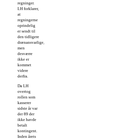
regninger.
LH forklarer,
at
regningerne
oprindelig
er sendt til
den tidligere
drænansvarlige,
men
desværre
ikke er
kommet
videre
derfra.
Da LH
overtog
rollen som
kasserer
sidste år var
der 89 der
ikke havde
betalt
kontingent.
Inden årets