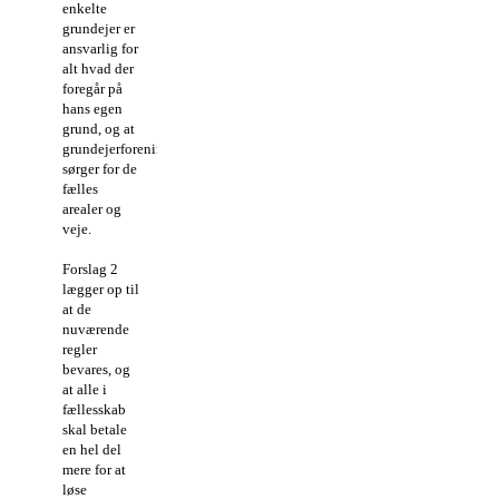
enkelte
grundejer er
ansvarlig for
alt hvad der
foregår på
hans egen
grund, og at
grundejerforeningen
sørger for de
fælles
arealer og
veje.
Forslag 2
lægger op til
at de
nuværende
regler
bevares, og
at alle i
fællesskab
skal betale
en hel del
mere for at
løse