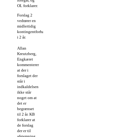
foregår, og
OL forklarer.
Forslag 2
vedrører en
midlertidig
kontingentforhøjelse
i 2 år.
Allan
Kreutzberg,
Engkæret
kommenterer
at der i
forslaget der
står i
indkaldelsen
ikke står
noget om at
det er
begrænset
til 2 år. KB
forklarer at
de forslag
der er til
afstemning