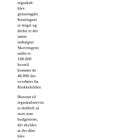
regnskab
blev
gennemgået.
Kontingent
er steget og
derfor er der
større
indtægter.
Skovringens
saldo er
108.000
hvortil
kommer de
46.000 der
overføres fra
Klokkekilden.
Honorar til
regnskabsrevisionen
er dobbelt så
stort som
budgetteret,
det skyldes
at der ikke
blev