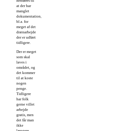
henføres til
at der har
manglet
dokumentation,
bl.a. for
meget af det
drænarbejde
der er udført
tidligere.
Der er meget
som skal
laves i
området, og
det kommer
til at koste
nogen
penge.
Tidligere
har folk
gerne villet
arbejde
gratis, men
det får man
ikke
længere