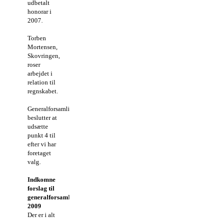
udbetalt
honorar i
2007.
Torben
Mortensen,
Skovringen,
roser
arbejdet i
relation til
regnskabet.
Generalforsamlingen
beslutter at
udsætte
punkt 4 til
efter vi har
foretaget
valg.
Indkomne
forslag til
generalforsamlingen
2009
Der er i alt