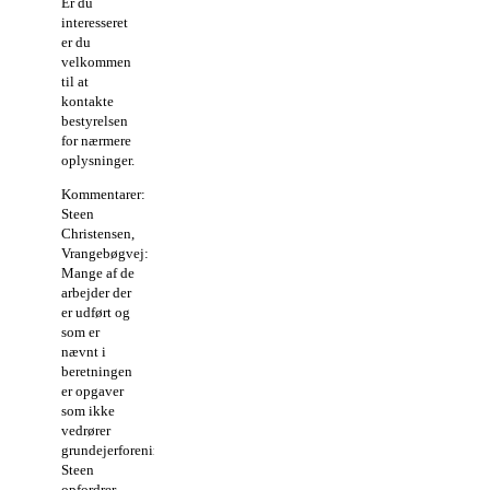
Er du
interesseret
er du
velkommen
til at
kontakte
bestyrelsen
for nærmere
oplysninger.
Kommentarer:
Steen
Christensen,
Vrangebøgvej:
Mange af de
arbejder der
er udført og
som er
nævnt i
beretningen
er opgaver
som ikke
vedrører
grundejerforeningen.
Steen
opfordrer