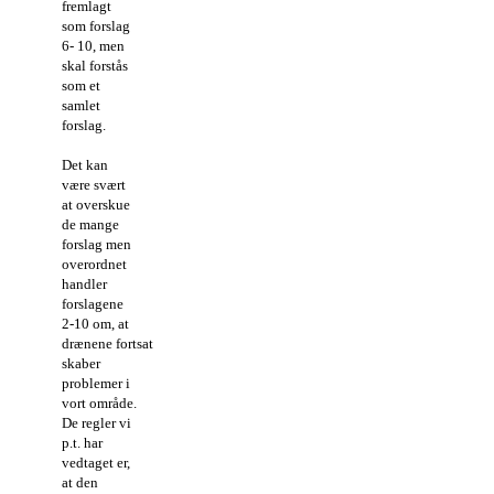
fremlagt
som forslag
6- 10, men
skal forstås
som et
samlet
forslag.
Det kan
være svært
at overskue
de mange
forslag men
overordnet
handler
forslagene
2-10 om, at
d
rænene fortsat
skaber
problemer i
vort område.
De regler vi
p.t. har
vedtaget er,
at den