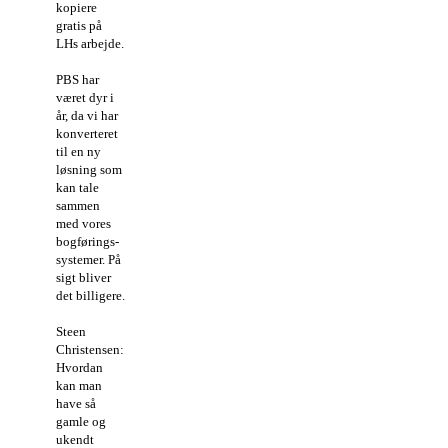
kopiere
gratis på
LHs arbejde.
PBS har
været dyr i
år, da vi har
konverteret
til en ny
løsning som
kan tale
sammen
med vores
bogførings-
systemer. På
sigt bliver
det billigere.
Steen
Christensen:
Hvordan
kan man
have så
gamle og
ukendt