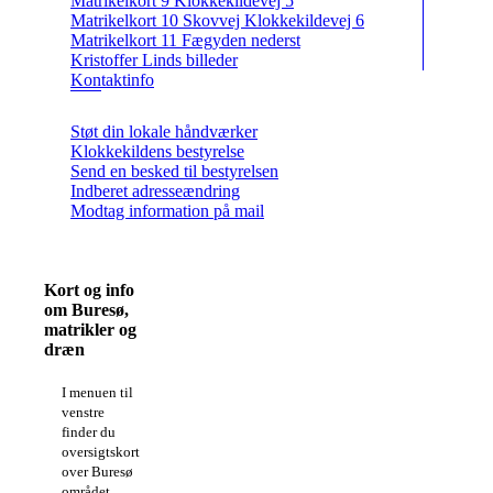
Matrikelkort 9 Klokkekildevej 5
Matrikelkort 10 Skovvej Klokkekildevej 6
Matrikelkort 11 Fægyden nederst
Kristoffer Linds billeder
Kontaktinfo
Støt din lokale håndværker
Klokkekildens bestyrelse
Send en besked til bestyrelsen
Indberet adresseændring
Modtag information på mail
Kort og info
om Buresø,
matrikler og
dræn
I menuen til
venstre
finder du
oversigtskort
over Buresø
området,