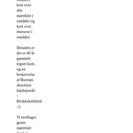
kort over
alle
matrikler i
området og
kort over
drænene i
området.
Desuden er
der et 40 år
gammelt
tegnet kort,
og en
beskrivelse
af Buresøs
absolutte
højdepunkt
-
Klokkekildebakke
;-)
Vi modtager
gerne
materiale