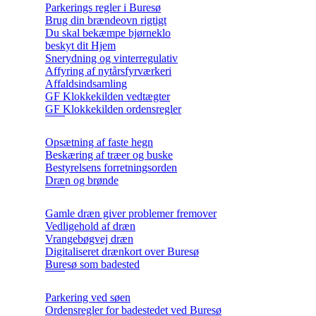
Parkerings regler i Buresø
Brug din brændeovn rigtigt
Du skal bekæmpe bjørneklo
beskyt dit Hjem
Snerydning og vinterregulativ
Affyring af nytårsfyrværkeri
Affaldsindsamling
GF Klokkekilden vedtægter
GF Klokkekilden ordensregler
Opsætning af faste hegn
Beskæring af træer og buske
Bestyrelsens forretningsorden
Dræn og brønde
Gamle dræn giver problemer fremover
Vedligehold af dræn
Vrangebøgvej dræn
Digitaliseret drænkort over Buresø
Buresø som badested
Parkering ved søen
Ordensregler for badestedet ved Buresø