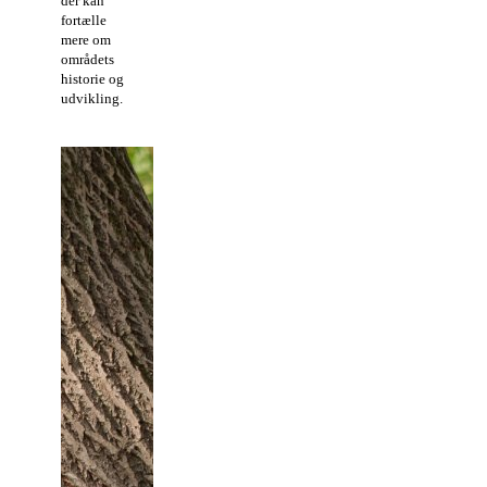
der kan
fortælle
mere om
områdets
historie og
udvikling.