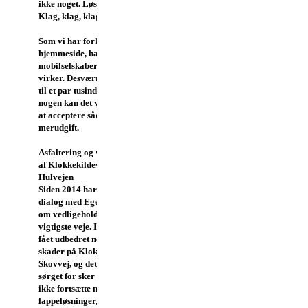
ikke noget. Løsningen er altså:
Klag, klag, klag…
Som vi har forklaret på vores
hjemmeside, har nogen
mobilselskaber løsninger der
virker. Desværre koster de op
til et par tusinde, men for
nogen kan det være nødvendigt
at acceptere sådan en
merudgift.
Asfaltering og vedligeholdelse
af Klokkekildevej, Skovvej og
Hulvejen
Siden 2014 har vi været i
dialog med Egedal Kommune
om vedligeholdelse af vore
vigtigste veje. I 2015 har vi
fået udbedret nogen akutte
skader på Klokkekildevej og
Skovvej, og det samme har vi
sørget for sker i 2016. Vi kan
ikke fortsætte med
lappeløsninger, og derfor er