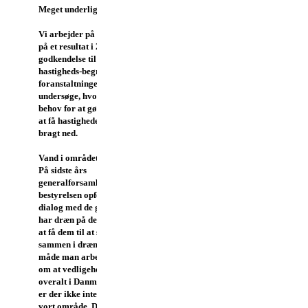
Meget underligt, synes vi.
Vi arbejder på sagen, og håber
på et resultat i 2016. Får vi en
godkendelse til at opsætte
hastigheds-begrænsende
foranstaltninger, vil vi igen
undersøge, hvor der er største
behov for at gøre en indsats for
at få hastigheden i området
bragt ned.
Vand i området
På sidste års
generalforsamling blev
bestyrelsen opfordret til at gå i
dialog med de grundejere der
har dræn på deres grunde, for
at få dem til at slutte sig
sammen i drænlaug. Det er den
måde man arbejder sammen
om at vedligeholde dræn
overalt i Danmark. Desværre
er der ikke interesse for dette i
vort område.
Der er ingen der