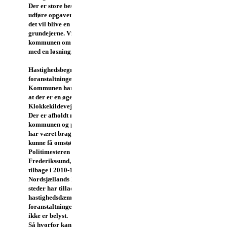
Der er store besparelser ved at
udføre opgaverne samlet, men
det vil blive en stor udgift for
grundejerne. Vi snakker med
kommunen om de vil hjælpe
med en løsning.
Hastighedsbegrænsende
foranstaltninger
Kommunen har forståelse for
at der er en øget trafik på
Klokkekildevej og Skovvej.
Der er afholdt møder mellem
kommunen og politiet, og det
har været bragt op, om vi
kunne få omstødt det afslag fra
Politimesteren i
Frederikssund, som vi fik
tilbage i 2010-11. Vi kan se at
Nordsjællands Politis flere
steder har tilladt opsætning af
hastighedsdæmpende
foranstaltninger (bump) som
ikke er belyst.
Så hvorfor kan vi ikke få lov.