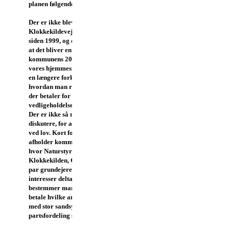
planen følgende:
Der er ikke blevet asfalteret på
Klokkekildevej og Skovvej
siden 1999, og der er lagt op til
at det bliver en del af
kommunens 2017-budget. På
vores hjemmeside ligger der
en længere forklaring på
hvordan man regner ud hvem
der betaler for
vedligeholdelsen af vore veje.
Der er ikke så meget at
diskutere, for alt er bestemt
ved lov. Kort fortalt, så
afholder kommunen et vejsyn
hvor Naturstyrelsen, GF
Klokkekilden, GF Buresø og et
par grundejere med særlige
interesser deltager. Her
bestemmer man hvem der skal
betale hvilke andele. Det bliver
med stor sandsynlighed samme
partsfordeling som i 1999.