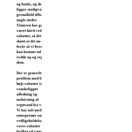
og buske, og der
ligger stadigvæk lidt
grenaffald tilbage
nogle steder.
Vinteren har generelt
været hård ved vores
rabatter, så det er
skønt at det nu er
forår så vi hver i sær
kan komme ud og
rydde op og reparere
dem.
Der er generelt et
problem med for
høje rabatter som
vanskeliggør
afledning og
nedsivning af
regnvand fra vejen.
Vi har talt med en
entreprenør om
vedligeholdelse af
vores rabatter
hvilket vil være ret