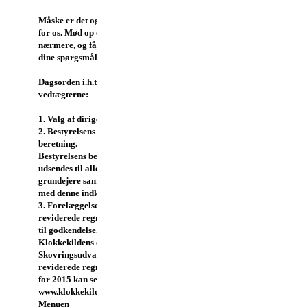
Måske er det også noget
for os. Mød op og hør
nærmere, og få svar på
dine spørgsmål.
Dagsorden i.h.t.
vedtægterne:
1. Valg af dirigent.
2. Bestyrelsens
beretning.
Bestyrelsens beretning
udsendes til alle
grundejere sammen
med denne indkaldelse.
3. Forelæggelse af de
reviderede regnskaber
til godkendelse.
Klokkekildens og
Skovringsudvalgets
reviderede regnskaber
for 2015 kan ses på
www.klokkekilden.dk .
Menuen