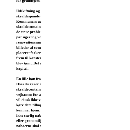
for grundejers regning.
Udskiftning og placering af
skraldespande – vis hensyn
Kommunens udskiftning af
skraldecontainere forløb uden
de store problemer. De første
par uger tog vores
renovationsmand en del
billeder af containere der var
placeret forkert, eller ikke kørt
frem til kansten, og derfor ikke
blev tømt. Det er et overstået
kapitel.
En lille bøn fra dine naboer:
Hvis du kører dine
skraldecontainere frem til
vejkanten for at få dem tømt,
vil du så ikke være venlig at
køre dem tilbage igen når du
kommer hjem. Det er altså
ikke særlig nabovenligt
eller grønt miljø venligt at
naboerne skal se på et par