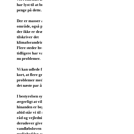
har lyst til at bruge tid og
penge på dette.
Der er masser af vand i vort
område, også på grunde hvor
der ikke er dræn. Eksperterne
tilskriver det
klimaforandringerne i disse år.
Flere steder hvor der ikke
tidligere har været vand er der
nu problemer.
Vi kan udlede fra kommunens
kort, at flere grundejere får
problemer med vand i løbet af
det næste par år.
I bestyrelsen synes vi det er
ærgerligt at viljen til at hjælpe
hinanden er begrænset. Som
altid står vi til rådighed med
råd og vejledning, men
derudover giver
vandløbsloven os ikke
mulighed for at være part i den