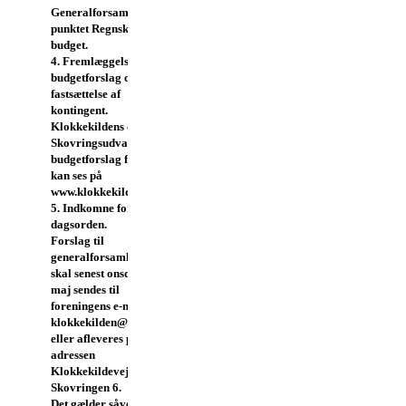
Generalforsamling,
punktet Regnskab og
budget.
4. Fremlæggelse af
budgetforslag og
fastsættelse af
kontingent
.
Klokkekildens og
Skovringsudvalgets
budgetforslag for 2015
kan ses på
www.klokkekilden.dk
5. Indkomne forslag til
dagsorden.
Forslag til
generalforsamlingen
skal senest onsdag d. 12.
maj sendes til
foreningens e-mail
klokkekilden@yahoo.dk
eller afleveres på
adressen
Klokkekildevej 64 eller
Skovringen 6.
Det gælder såvel forslag