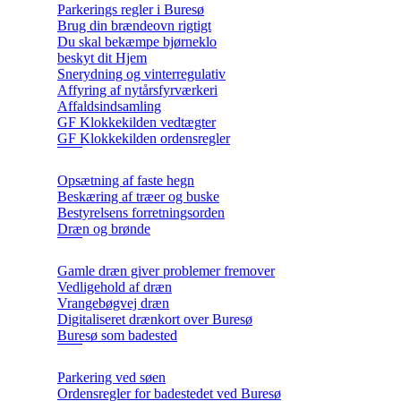
Parkerings regler i Buresø
Brug din brændeovn rigtigt
Du skal bekæmpe bjørneklo
beskyt dit Hjem
Snerydning og vinterregulativ
Affyring af nytårsfyrværkeri
Affaldsindsamling
GF Klokkekilden vedtægter
GF Klokkekilden ordensregler
Opsætning af faste hegn
Beskæring af træer og buske
Bestyrelsens forretningsorden
Dræn og brønde
Gamle dræn giver problemer fremover
Vedligehold af dræn
Vrangebøgvej dræn
Digitaliseret drænkort over Buresø
Buresø som badested
Parkering ved søen
Ordensregler for badestedet ved Buresø