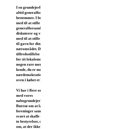
I en grundejerforening er det
altid generalforsamlingen der
bestemmer. I bestyrelsen er du
med til at stille forslag som
generalforsamlingen så
diskuterer og vedtager. Du er
med til at stille forslag som er
til gavn for dine naboer og
nærområdet. Det giver en stor
tilfredsstillelse at gøre noget
for sit lokalområde. Du lærer
nogen rare mennesker at
kende, du er med i
nærdemokratiet - og du får
oven i købet et honorar for det.
Vi har i flere omgange talt
med vores
nabogrundejerforening GF
Buresø om at lægge de to
foreninger sammen. Det er
svært at skaffe medlemmer til
to bestyrelser, og alle er enige
om, at der ikke er behov for