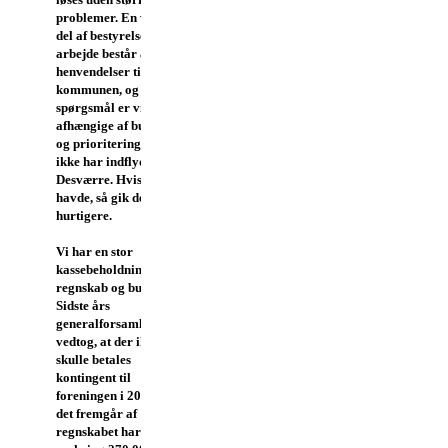
problemer. En væsentlig
del af bestyrelsens
arbejde består af
henvendelser til og fra
kommunen, og i mange
spørgsmål er vi
afhængige af budgetter
og prioriteringer som vi
ikke har indflydelse på.
Desværre. Hvis vi
havde, så gik det lidt
hurtigere.
Vi har en stor
kassebeholdning –
regnskab og budget
Sidste års
generalforsamling
vedtog, at der ikke
skulle betales
kontingent til
foreningen i 2016. Som
det fremgår af
regnskabet har vi stadig