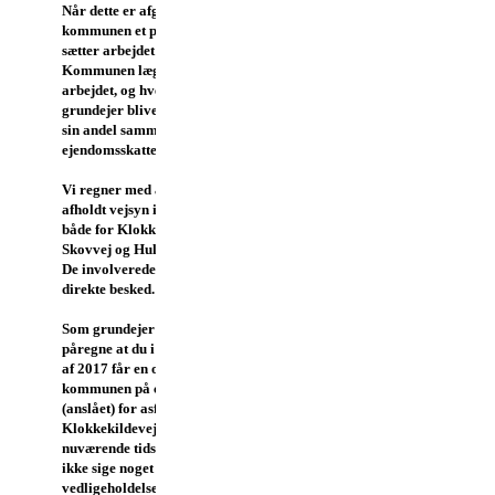
Når dette er afgjort indhenter
kommunen et par tilbud, og
sætter arbejdet i gang.
Kommunen lægger ud for
arbejdet, og hver enkelt
grundejer bliver opkrævet for
sin andel sammen med
ejendomsskatten.
Vi regner med at der bliver
afholdt vejsyn i maj-juni 2016
både for Klokkekildevej,
Skovvej og Hulvejen.
De involverede parter får
direkte besked.
Som grundejer skal du
påregne at du i anden halvdel
af 2017 får en opkrævning fra
kommunen på ca.
4-5.000 kr
(anslået) for asfalteringen af
Klokkekildevej/Skovvej. På
nuværende tidspunkt kan vi
ikke sige noget om
vedligeholdelsen af Hulvejen.