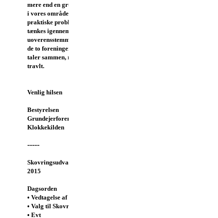
mere end en grundejerforening
i vores område. Der er nogen
praktiske problemer, der skal
tænkes igennem, men egentlige
uoverensstemmelser mellem
de to foreninger er der ikke.
Vi
taler sammen, men vi har ikke
travlt.
Venlig hilsen
Bestyrelsen
Grundejerforeningen
Klokkekilden
-----
Skovringsudvalgets beretning
2015
Dagsorden
• Vedtagelse af budget for 2017
• Valg til Skovringsudvalget
• Evt