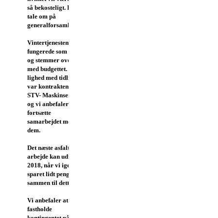
så bekosteligt. Lad os
tale om på
generalforsamlingen.
Vintertjenesten
fungerede som aftalt
og stemmer overens
med budgettet. I
lighed med tidligere
var kontrakten med
STV- Maskinservice,
og vi anbefaler at
fortsætte
samarbejdet med
dem.
Det næste asfalt
arbejde kan udføres i
2018, når vi igen har
sparet lidt penge
sammen til dette.
Vi anbefaler at
fastholde
kontingentet på