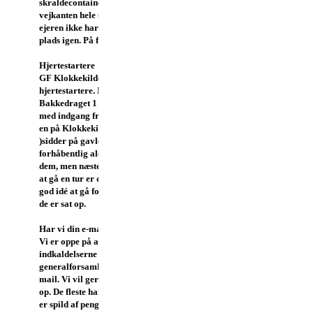
skraldecontainere, der står i
vejkanten hele ugen fordi
ejeren ikke har flyttet dem på
plads igen. På forhånd tak.
Hjertestartere
GF Klokkekilden har to
hjertestartere. En på
Bakkedraget 1 (i carporten
med indgang fra Vendevej) og
en på Klokkekildevej 64
)sidder på gavlen) . Du får
forhåbentlig aldrig brug for
dem, men næste gang du er ude
at gå en tur er det måske en
god idé at gå forbi og se hvor
de er sat op.
Har vi din e-mail adresse?
Vi er oppe på at 50% af
indkaldelserne til
generalforsamling sendes på
mail. Vi vil gerne endnu højere
op. De fleste har e-mail og det
er spild af penge at bruge op til