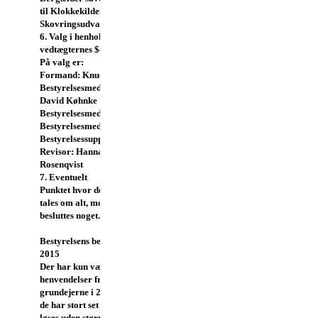
til Klokkekilden som til
Skovringsudvalget.
6. Valg i henhold til
vedtægternes $4.
På valg er:
Formand: Knud Bille
Bestyrelsesmedlem:
David Køhnke
Bestyrelsesmedlem:
Bestyrelsesmedlem:
Bestyrelsessuppleant:
Revisor: Hanna
Rosenqvist
7. Eventuelt
Punktet hvor der kan
tales om alt, men ikke
besluttes noget.
Bestyrelsens beretning
2015
Der har kun været få
henvendelser fra
grundejerne i 2015, og
de har stort set kunnet
løses uden større