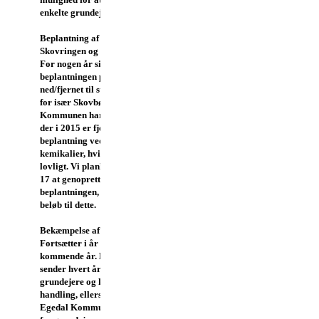
enkelte grundejers problemer.
Beplantning af stien mellem
Skovringen og Runddyssen
For nogen år siden blev
beplantningen på stien skåret
ned/fjernet til stor utilfredshed
for især Skovbørnehaven.
Kommunen har konstateret at
der i 2015 er fjernet
beplantning ved hjælp af
kemikalier, hvilket ikke er
lovligt. Vi planlægger i 2016-
17 at genoprette
beplantningen, og har afsat et
beløb til dette.
Bekæmpelse af bjørneklo
Fortsætter i år og i de
kommende år. Kommunen
sender hvert år breve til en del
grundejere og kræver
handling, ellers udfører
Egedal Kommune bekæmpelse