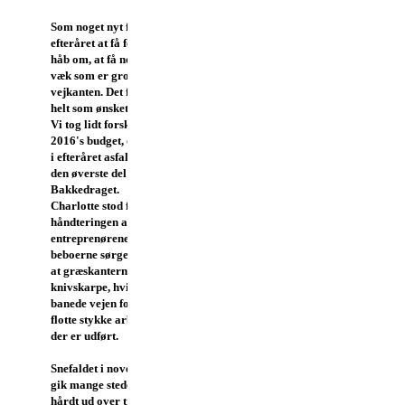
Som noget nyt forsøgte vi i
efteråret at få fejet vores veje i
håb om, at få noget af det græs
væk som er groet ud over
vejkanten. Det fungerede ikke
helt som ønsket.
Vi tog lidt forskud på
2016's budget, og fik
i efteråret asfalteret
den øverste del af
Bakkedraget.
Charlotte stod for
håndteringen af
entreprenørene, og
beboerne sørgede for
at græskanterne stod
knivskarpe, hvilket
banede vejen for det
flotte stykke arbejde
der er udført.
Snefaldet i november
gik mange steder
hårdt ud over træer