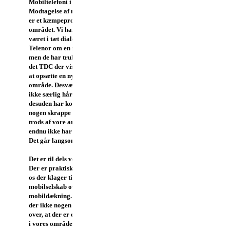
Mobiltelefoni i Buresø
Modtagelse af mobilsignaler
er et kæmpeproblem i
området. Vi har tidligere
været i tæt dialog med Telia og
Telenor om en ny mobilmast,
men de har trukket sig. Nu er
det TDC der viser interesse for
at opsætte en ny mast i vores
område. Desværre arbejder de
ikke særlig hårdt på sagen, og
desuden har kommunen stillet
nogen skrappe krav, som de på
trods af vore argumenter
endnu ikke har villet fravige.
Det går langsomt.
Det er til dels vores egen skyld.
Der er praktisk taget ingen af
os der klager til vores
mobilselskab over den dårlige
mobildækning. Uden klager er
der ikke nogen der er klar
over, at der er et stort problem
i vores område. Og så sker der