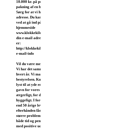
10.000 kr. på porto, tryk og
pakning af en brevudsendelse.
Sørg for at vi har din e-mail
adresse. Du kan sende den til os
ved at gå ind på vores
hjemmeside
www.klokkekilden.dk og sende
din e-mail adresse til os. Linket
er:
http://klokkekilden.dk/modtag-
e-mail-info
Vil du være med i bestyrelsen
Vi har det samme problem
hvert år. Vi mangler nyt blod i
bestyrelsen. Kun ganske få har
lyst til at yde en indsats til
gavn for vores område. Det er
ærgerligt, for det er ganske
hyggeligt. I foreningens mere
end 50 årige levetid har vi
efterhånden fået klaret alle
større problemer, så der er
både tid og penge til at arbejde
med positive udfordringer.