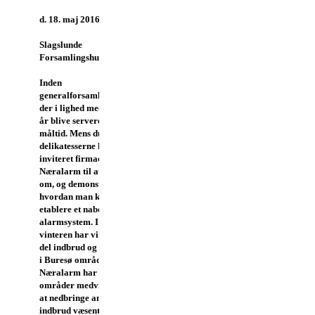
Onsdag
d. 18. maj 2016 kl. 18.30
i
Slagslunde
Forsamlingshus
Inden
generalforsamlingen vil
der i lighed med sidste
år blive serveret et let
måltid. Mens du nyder
delikatesserne har vi
inviteret firmaet
Næralarm til at fortælle
om, og demonstrere,
hvordan man kan
etablere et nabobaseret
alarmsystem. I løbet af
vinteren har vi haft en
del indbrud og hærværk
i Buresø området.
Næralarm har i andre
områder medvirket til
at nedbringe antallet af
indbrud væsentligt.