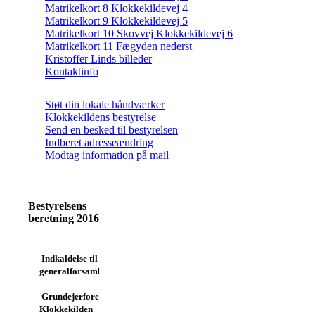
Matrikelkort 8 Klokkekildevej 4
Matrikelkort 9 Klokkekildevej 5
Matrikelkort 10 Skovvej Klokkekildevej 6
Matrikelkort 11 Fægyden nederst
Kristoffer Linds billeder
Kontaktinfo
Støt din lokale håndværker
Klokkekildens bestyrelse
Send en besked til bestyrelsen
Indberet adresseændring
Modtag information på mail
Bestyrelsens
beretning 2016
Indkaldelse til
generalforsamling i
Grundejerforeningen
Klokkekilden