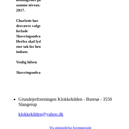
samme niveau som i
2017.
Charlotte har
desværre valgt at
forlade
Skovringsudvalget.
Herfra skal lyde en
stor tak for hendes
indsats.
Venlig hilsen
Skovringsudvalget
Grundejerforeningen Klokkekilden - Buresø - 3550
Slangerup
klokkekilden@yahoo.dk
Vis almindelig hjemmeside