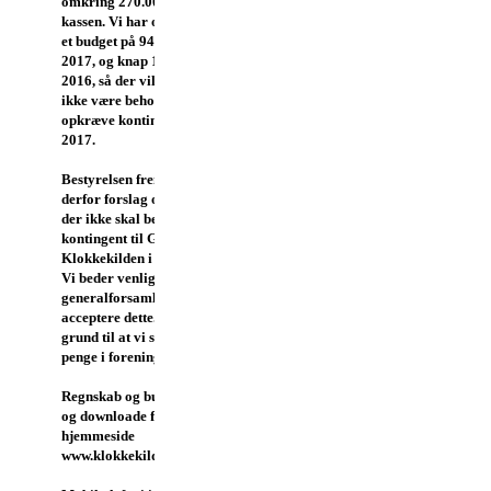
omkring 270.000 i
kassen. Vi har opstillet
et budget på 94.000 for
2017, og knap 100.000 i
2016, så der vil heller
ikke være behov for at
opkræve kontingent i
2017.
Bestyrelsen fremsætter
derfor forslag om, at
der ikke skal betales
kontingent til GF
Klokkekilden i 2017.
Vi beder venligst
generalforsamlingen om at
acceptere dette. Der er ingen
grund til at vi skal have mange
penge i foreningens kasse.
Regnskab og budget kan du se
og downloade fra vores
hjemmeside
www.klokkekilden.dk