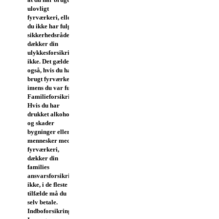
ulovligt
fyrværkeri, eller
du ikke har fulgt
sikkerhedsrådene,
dækker din
ulykkesforsikring
ikke. Det gælder
også, hvis du har
brugt fyrværkeri,
imens du var fuld.
Familieforsikring
Hvis du har
drukket alkohol
og skader
bygninger eller
mennesker med
fyrværkeri,
dækker din
families
ansvarsforsikring
ikke, i de fleste
tilfælde må du
selv betale.
Indboforsikring