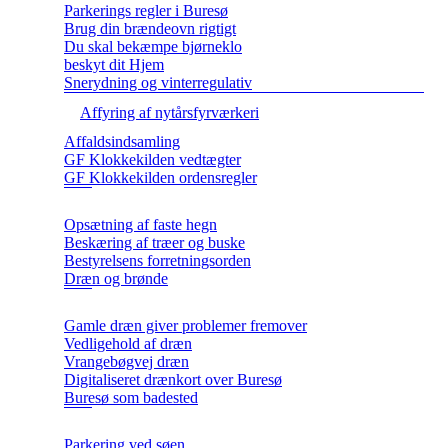
Parkerings regler i Buresø
Brug din brændeovn rigtigt
Du skal bekæmpe bjørneklo
beskyt dit Hjem
Snerydning og vinterregulativ
Affyring af nytårsfyrværkeri
Affaldsindsamling
GF Klokkekilden vedtægter
GF Klokkekilden ordensregler
Opsætning af faste hegn
Beskæring af træer og buske
Bestyrelsens forretningsorden
Dræn og brønde
Gamle dræn giver problemer fremover
Vedligehold af dræn
Vrangebøgvej dræn
Digitaliseret drænkort over Buresø
Buresø som badested
Parkering ved søen