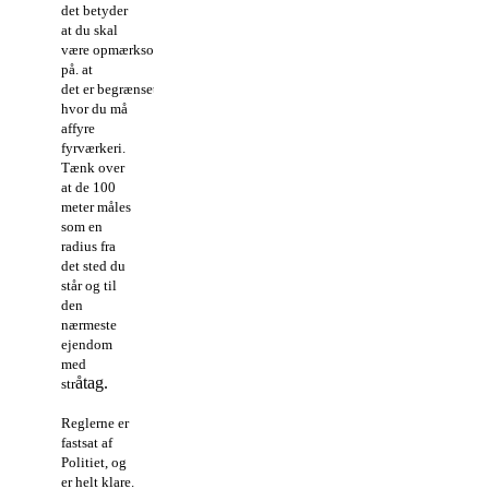
det betyder
at du skal
være opmærksom
på. at
det er begrænset
hvor du må
affyre
fyrværkeri.
Tænk over
at de 100
meter måles
som en
radius fra
det sted du
står og til
den
nærmeste
ejendom
med
åtag.
str
Reglerne er
fastsat af
Politiet, og
er helt klare.