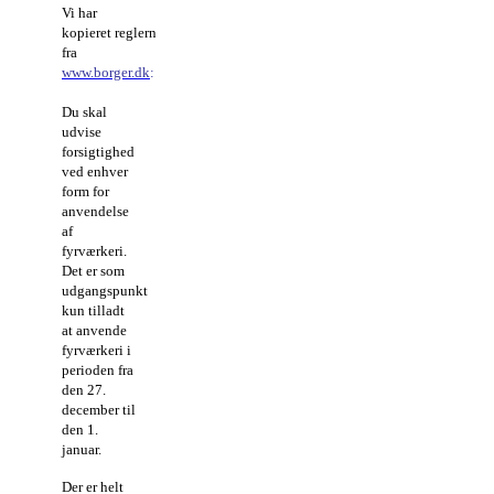
Vi har
kopieret reglerne
fra
www.borger.dk
:
Du skal
udvise
forsigtighed
ved enhver
form for
anvendelse
af
fyrværkeri.
Det er som
udgangspunkt
kun tilladt
at anvende
fyrværkeri i
perioden fra
den 27.
december til
den 1.
januar.
Der er helt