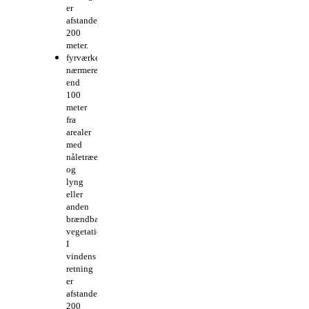
er
afstanden
200
meter.
fyrværkeri
nærmere
end
100
meter
fra
arealer
med
nåletræer
og
lyng
eller
anden
brændbar
vegetation.
I
vindens
retning
er
afstanden
200