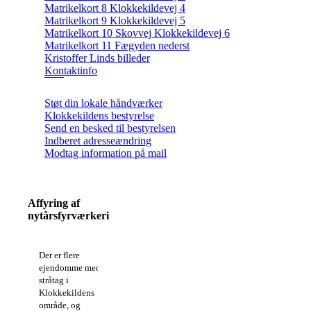
Matrikelkort 8 Klokkekildevej 4
Matrikelkort 9 Klokkekildevej 5
Matrikelkort 10 Skovvej Klokkekildevej 6
Matrikelkort 11 Fægyden nederst
Kristoffer Linds billeder
Kontaktinfo
Støt din lokale håndværker
Klokkekildens bestyrelse
Send en besked til bestyrelsen
Indberet adresseændring
Modtag information på mail
Affyring af
nytårsfyrværkeri
Der er flere
ejendomme med
stråtag i
Klokkekildens
område, og