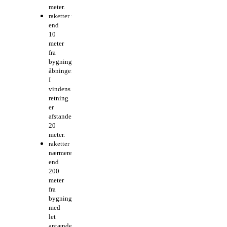
meter.
raketter nærmere
end
10
meter
fra
bygningers
åbninger.
I
vindens
retning
er
afstanden
20
meter.
raketter
nærmere
end
200
meter
fra
bygninger
med
let
antændeligt