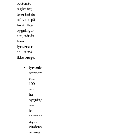
bestemte
regler for,
hvor tæt du
må være på
forskellige
bygninger
etc., når du
fyrer
fyrværkeri
af. Du må
ikke bruge:
fyrværkeri
nærmere
end
100
meter
fra
bygninger
med
let
antændeligt
tag. I
vindens
retning