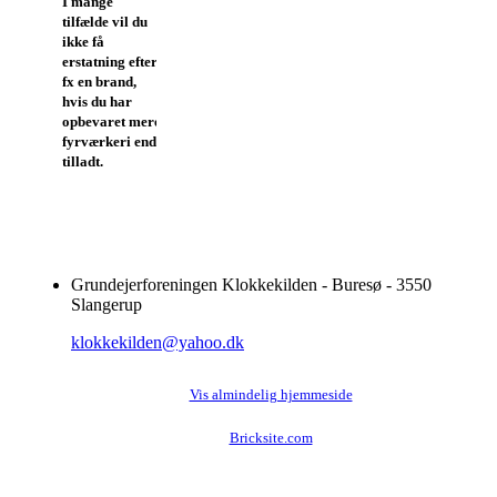
I mange
tilfælde vil du
ikke få
erstatning efter
fx en brand,
hvis du har
opbevaret mere
fyrværkeri end
tilladt.
Grundejerforeningen Klokkekilden - Buresø - 3550
Slangerup
klokkekilden@yahoo.dk
Vis almindelig hjemmeside
Bricksite.com