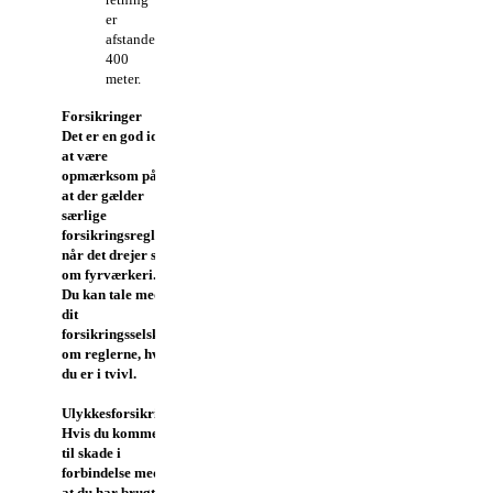
er
afstanden
400
meter.
Forsikringer
Det er en god idé
at være
opmærksom på,
at der gælder
særlige
forsikringsregler,
når det drejer sig
om fyrværkeri.
Du kan tale med
dit
forsikringsselskab
om reglerne, hvis
du er i tvivl.
Ulykkesforsikring
Hvis du kommer
til skade i
forbindelse med,
at du har brugt