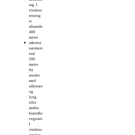
tag. I
vindens
retning
er
afstanden
400
meter.
raketter
nærmere
end
200
meter
fra
arealer
med
nåletræer
og
lyng
eller
anden
brændbar
vegetation.
I
vindens
retning