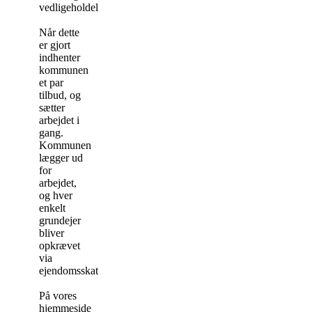
vedligeholdelse.
Når dette
er gjort
indhenter
kommunen
et par
tilbud, og
sætter
arbejdet i
gang.
Kommunen
lægger ud
for
arbejdet,
og hver
enkelt
grundejer
bliver
opkrævet
via
ejendomsskatten.
På vores
hjemmeside