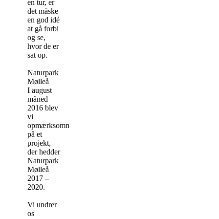
en tur, er
det måske
en god idé
at gå forbi
og se,
hvor de er
sat op.
Naturpark
Mølleå
I august
måned
2016 blev
vi
opmærksomme
på et
projekt,
der hedder
Naturpark
Mølleå
2017 –
2020.
Vi undrer
os