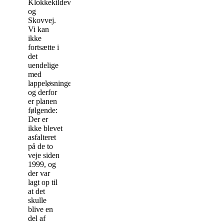
Klokkekildevej
og
Skovvej.
Vi kan
ikke
fortsætte i
det
uendelige
med
lappeløsninger,
og derfor
er planen
følgende:
Der er
ikke blevet
asfalteret
på de to
veje siden
1999, og
der var
lagt op til
at det
skulle
blive en
del af