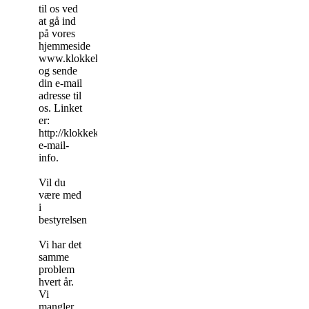
til os ved
at gå ind
på vores
hjemmeside
www.klokkekilden.dk
og sende
din e-mail
adresse til
os. Linket
er:
http://klokkekilden.dk/modtag-
e-mail-
info.
Vil du
være med
i
bestyrelsen
Vi har det
samme
problem
hvert år.
Vi
mangler