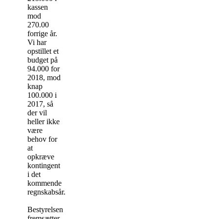
kassen
mod
270.00
forrige år.
Vi har
opstillet et
budget på
94.000 for
2018, mod
knap
100.000 i
2017, så
der vil
heller ikke
være
behov for
at
opkræve
kontingent
i det
kommende
regnskabsår.
Bestyrelsen
fremsætter