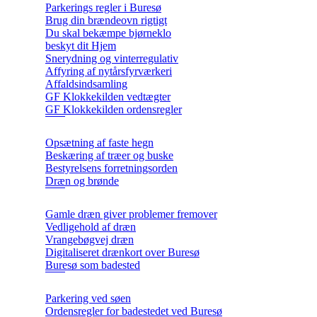
Parkerings regler i Buresø
Brug din brændeovn rigtigt
Du skal bekæmpe bjørneklo
beskyt dit Hjem
Snerydning og vinterregulativ
Affyring af nytårsfyrværkeri
Affaldsindsamling
GF Klokkekilden vedtægter
GF Klokkekilden ordensregler
Opsætning af faste hegn
Beskæring af træer og buske
Bestyrelsens forretningsorden
Dræn og brønde
Gamle dræn giver problemer fremover
Vedligehold af dræn
Vrangebøgvej dræn
Digitaliseret drænkort over Buresø
Buresø som badested
Parkering ved søen
Ordensregler for badestedet ved Buresø