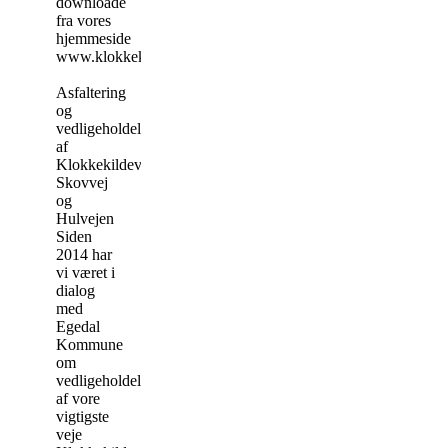
downloade
fra vores
hjemmeside
www.klokkekilden.dk
Asfaltering
og
vedligeholdelse
af
Klokkekildevej,
Skovvej
og
Hulvejen
Siden
2014 har
vi været i
dialog
med
Egedal
Kommune
om
vedligeholdelse
af vore
vigtigste
veje