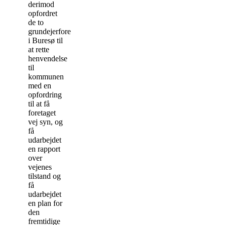
derimod
opfordret
de to
grundejerforeninger
i Buresø til
at rette
henvendelse
til
kommunen
med en
opfordring
til at få
foretaget
vej syn, og
få
udarbejdet
en rapport
over
vejenes
tilstand og
få
udarbejdet
en plan for
den
fremtidige