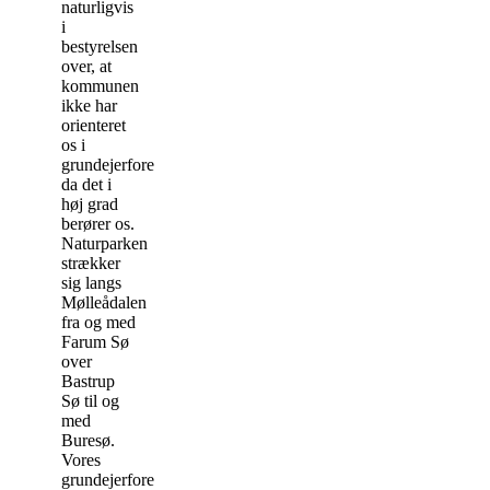
naturligvis
i
bestyrelsen
over, at
kommunen
ikke har
orienteret
os i
grundejerforeningen,
da det i
høj grad
berører os.
Naturparken
strækker
sig langs
Mølleådalen
fra og med
Farum Sø
over
Bastrup
Sø til og
med
Buresø.
Vores
grundejerforening