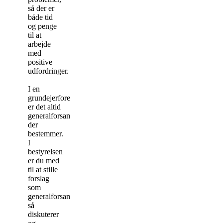
så der er
både tid
og penge
til at
arbejde
med
positive
udfordringer.
I en
grundejerforening
er det altid
generalforsamlingen
der
bestemmer.
I
bestyrelsen
er du med
til at stille
forslag
som
generalforsamlingen
så
diskuterer