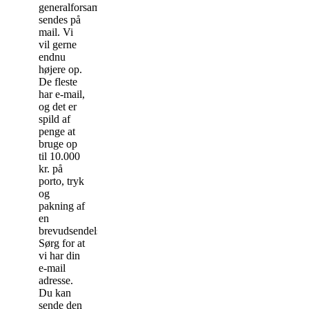
generalforsamlingen
sendes på
mail. Vi
vil gerne
endnu
højere op.
De fleste
har e-mail,
og det er
spild af
penge at
bruge op
til 10.000
kr. på
porto, tryk
og
pakning af
en
brevudsendelse.
Sørg for at
vi har din
e-mail
adresse.
Du kan
sende den