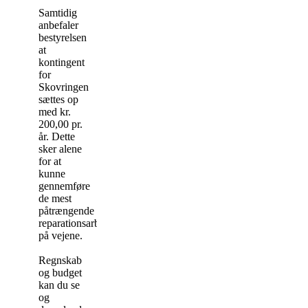
Samtidig
anbefaler
bestyrelsen
at
kontingent
for
Skovringen
sættes op
med kr.
200,00 pr.
år. Dette
sker alene
for at
kunne
gennemføre
de mest
påtrængende
reparationsarbejder
på vejene.
Regnskab
og budget
kan du se
og