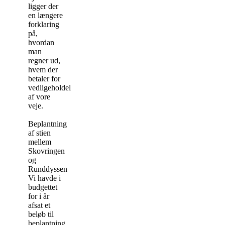
ligger der
en længere
forklaring
på,
hvordan
man
regner ud,
hvem der
betaler for
vedligeholdelsen
af vore
veje.
Beplantning
af stien
mellem
Skovringen
og
Runddyssen
Vi havde i
budgettet
for i år
afsat et
beløb til
beplantning