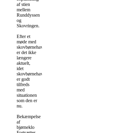
af stien
mellem
Runddyssen
og
Skovringen.
Efter et
møde med
skovbørnehaven,
er det ikke
længere
aktuelt,
idet
skovbørnehaven
er godt
tilfreds
med
situationen
som den er
nu.
Bekæmpelse
af
bjørneklo
Fortsætter