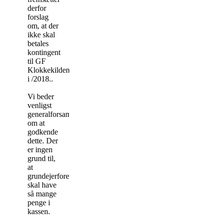
derfor
forslag
om, at der
ikke skal
betales
kontingent
til GF
Klokkekilden
i /2018..
Vi beder
venligst
generalforsamlingen
om at
godkende
dette. Der
er ingen
grund til,
at
grundejerforeningen
skal have
så mange
penge i
kassen.