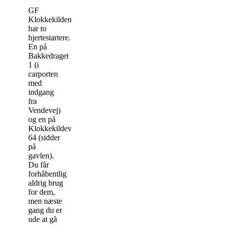
GF
Klokkekilden
har to
hjertestartere.
En på
Bakkedraget
1 (i
carporten
med
indgang
fra
Vendevej)
og en på
Klokkekildevej
64 (sidder
på
gavlen).
Du får
forhåbentlig
aldrig brug
for dem,
men næste
gang du er
ude at gå