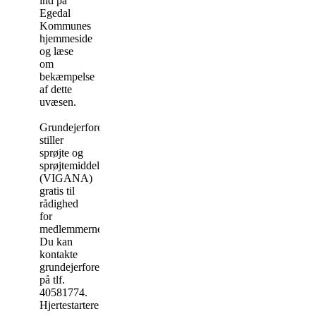
ind på
Egedal
Kommunes
hjemmeside
og læse
om
bekæmpelse
af dette
uvæsen.
Grundejerforeningen
stiller
sprøjte og
sprøjtemiddel
(VIGANA)
gratis til
rådighed
for
medlemmerne.
Du kan
kontakte
grundejerforeningen
på tlf.
40581774.
Hjertestartere