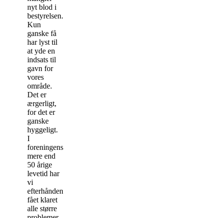
nyt blod i
bestyrelsen.
Kun
ganske få
har lyst til
at yde en
indsats til
gavn for
vores
område.
Det er
ærgerligt,
for det er
ganske
hyggeligt.
I
foreningens
mere end
50 årige
levetid har
vi
efterhånden
fået klaret
alle større
problemer,