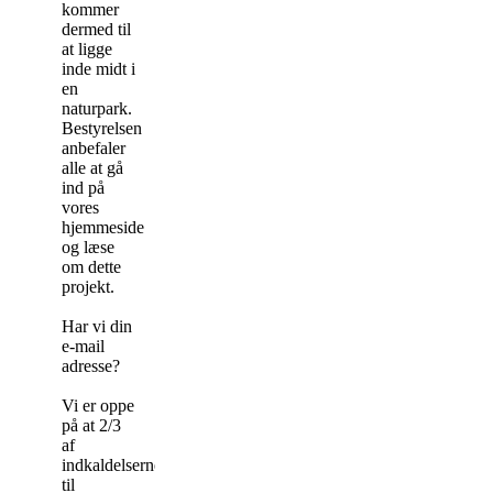
kommer
dermed til
at ligge
inde midt i
en
naturpark.
Bestyrelsen
anbefaler
alle at gå
ind på
vores
hjemmeside
og læse
om dette
projekt.
Har vi din
e-mail
adresse?
Vi er oppe
på at 2/3
af
indkaldelserne
til