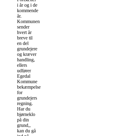
i år og i de
kommende
år.
Kommunen
sender
hvert år
breve til
en del
grundejere
og kræver
handling,
ellers
udfører
Egedal
Kommune
bekæmpelse
for
grundejers
regning.
Har du
bjørneklo
på din
grund,,
kan du gå