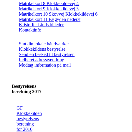
Matrikelkort 8 Klokkekildevej 4
Matrikelkort 9 Klokkekildevej 5
Matrikelkort 10 Skovvej Klokkekildevej 6
Matrikelkort 11 Fægyden nederst
Kristoffer Linds billeder
Kontaktinfo
Støt din lokale håndværker
Klokkekildens bestyrelse
Send en besked til bestyrelsen
Indberet adresseændring
Modtag information på mail
Bestyrelsens
beretning 2017
GF
Klokkekildens
bestyrelsens
beretning
for 2016