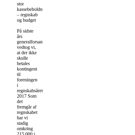
stor
kassebeholdning
– regnskab
og budget
På sidste
års
generalforsamling
vedtog vi,
at der ikke
skulle
betales
kontingent
til
foreningen
i
regnskabsåret
2017 Som
det
fremgår af
regnskabet
har vi
stadig
omkring
215.000 i