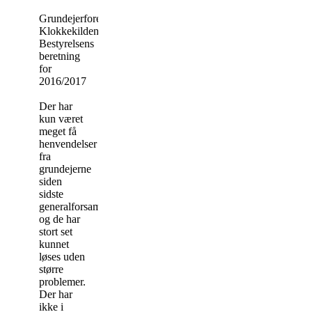
Grundejerforeningen
Klokkekilden
Bestyrelsens
beretning
for
2016/2017
Der har
kun været
meget få
henvendelser
fra
grundejerne
siden
sidste
generalforsamling,
og de har
stort set
kunnet
løses uden
større
problemer.
Der har
ikke i