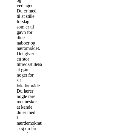
og
vedtager.
Du er med
til at stille
forslag
som er til
gavn for
dine
naboer og
nærområdet.
Det giver
en stor
tilfredsstillelse
at gøre
noget for
sit
lokalområde.
Du lærer
nogle rare
mennesker
at kende,
du er med
i
nærdemokratiet
- og du får