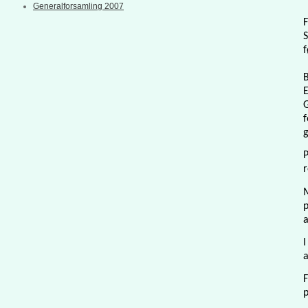
Generalforsamling 2007
F
S
f
E
G
f
g
P
r
M
p
a
I
a
F
p