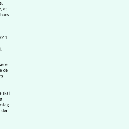
e.
, at
 hans
2011
.
være
le de
rs
e skal
ag
rslag
r den