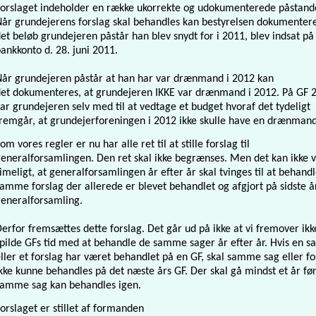
orslaget indeholder en række ukorrekte og udokumenterede påstand
år grundejerens forslag skal behandles kan bestyrelsen dokumentere
et beløb grundejeren påstår han blev snydt for i 2011, blev indsat på
ankkonto d. 28. juni 2011.
år grundejeren påstår at han har var drænmand i 2012 kan
det
dokumenteres, at grundejeren IKKE var drænmand i 2012. På GF 
ar grundejeren selv med til at vedtage et budget hvoraf det tydeligt
remgår, at grundejerforeningen i 2012 ikke skulle have en drænmand
om vores regler er nu har alle ret til at stille forslag til
eneralforsamlingen. Den ret skal ikke begrænses. Men det kan ikke 
imeligt, at generalforsamlingen år efter år skal tvinges til at behand
amme forslag der allerede er blevet behandlet og afgjort på sidste å
generalforsamling.
erfor fremsættes dette forslag. Det går ud på ikke at vi fremover ikk
pilde GFs tid med at behandle de samme sager år efter år. Hvis en s
ller et forslag har været behandlet på en GF, skal samme sag eller fo
kke kunne behandles på det næste års GF. Der skal gå mindst et år fø
samme sag kan behandles igen.
orslaget er stillet af formanden