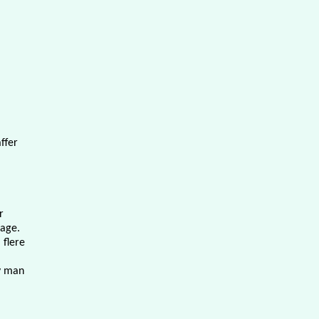
ffer
r
tage.
 flere
v man