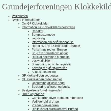
Grundejerforeningen Klokkekil
Velkommen
Nyttige informationer
Om GF Klokkekilden
Information fra Klokkekildens bestyrelse
Rabatter
Borgmestermøde
vejudvalg
Information om helårsbeboelse
Her er HJERTESTARTERE i Buresø
Parkerings regler i Buresø
Brug din brændeovn rigtigt
Du skal bekæmpe bjørneklo
beskyt dit Hjem
Snerydning og vinterregulativ
Affyring af nytårsfyrværkeri
Affaldsindsamling
GF Klokkekilden vedtægter
GF Klokkekilden ordensregler
Opsætning af faste hegn
Beskæring af træer og buske
Bestyrelsens forretningsorden
Dræn og brønde
Gamle dræn giver problemer fremover
Vedligehold af dræn
Vrangebøgvej dræn
Digitaliseret drænkort over Buresø