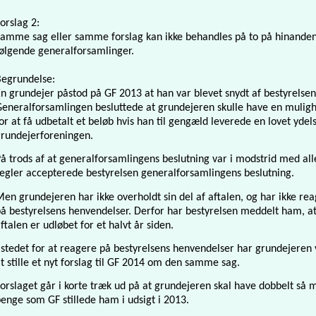
orslag 2:
amme sag eller samme forslag kan ikke behandles på to på hinande
ølgende generalforsamlinger.
Begrundelse:
n grundejer påstod på GF 2013 at han var blevet snydt af bestyrelsen
eneralforsamlingen besluttede at grundejeren skulle have en mulig
or at få udbetalt et beløb hvis han til gengæld leverede en lovet ydels
rundejerforeningen.
å trods af at generalforsamlingens beslutning var i modstrid med all
egler accepterede bestyrelsen generalforsamlingens beslutning.
en grundejeren har ikke overholdt sin del af aftalen, og har ikke re
å bestyrelsens henvendelser. Derfor har bestyrelsen meddelt ham, a
ftalen er udløbet for et halvt år siden.
 stedet for at reagere på bestyrelsens henvendelser har grundejeren 
t stille et nyt forslag til GF 2014 om den samme sag.
orslaget går i korte træk ud på at grundejeren skal have dobbelt så
enge som GF stillede ham i udsigt i 2013.