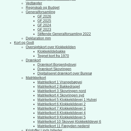
Vedtægter
Regnskab og Budget
Generalforsamling
GF 2026
GF 2025
GF 2024
GF 2023
Stiftende Generalforsamling 2022
Deklaration mm
Kort og Godt
Oversigtskort over Klokkekilden
Klokkekildebakke
Tegnet kort fra 1970
Drænkort
Drænkort Borgerdydsvej
Drænkort Skovringen
Digitaliseret drænkort over Buresø
Matrikkelkort
Matrikelkort 1 Vrangebøgvej
Matrikelkort 2 Bakkedraget
Matrikelkort 3 Skovringen nord
Matrikelkort 4 Skovringen syd
Matrikelkort 5 Klokkekildevej 1 Hulvej
Matrikelkort 6 Klokkekildevej 2
Matrikelkort 7 Klokkekildevej 3
Matrikelkort 8 Klokkekildevej 4
Matrikelkort 9 Klokkekildevej 5
Matrikelkort 10 Skovvej Klokkekildevej 6
Matrikelkort 11 Fægyden nederst
Kristoffer Linds billeder