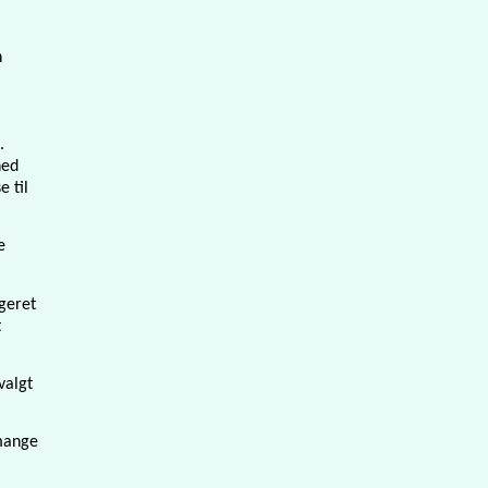
n
.
hed
e til
e
ageret
t
valgt
 mange