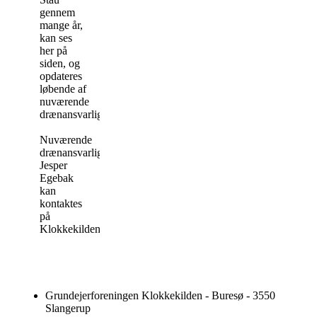
gennem
mange år,
kan ses
her på
siden, og
opdateres
løbende af
nuværende
drænansvarlige.
Nuværende
drænansvarlige
Jesper
Egebak
kan
kontaktes
på
Klokkekilden@yahoo.dk
Grundejerforeningen Klokkekilden - Buresø - 3550
Slangerup