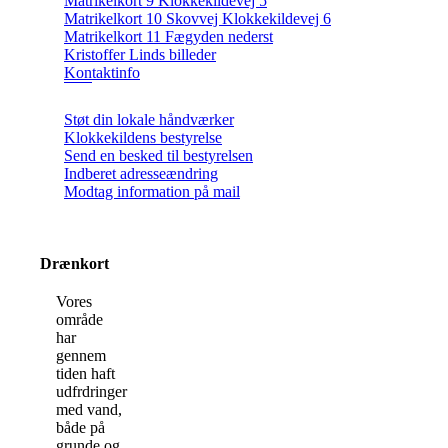
Matrikelkort 9 Klokkekildevej 5
Matrikelkort 10 Skovvej Klokkekildevej 6
Matrikelkort 11 Fægyden nederst
Kristoffer Linds billeder
Kontaktinfo
Støt din lokale håndværker
Klokkekildens bestyrelse
Send en besked til bestyrelsen
Indberet adresseændring
Modtag information på mail
Drænkort
Vores
område
har
gennem
tiden haft
udfrdringer
med vand,
både på
grunde og