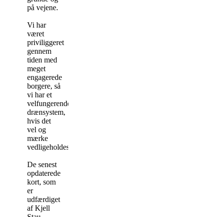
på vejene.
Vi har
været
priviliggeret
gennem
tiden med
meget
engagerede
borgere, så
vi har et
velfungerende
drænsystem,
hvis det
vel og
mærke
vedligeholdes.
De senest
opdaterede
kort, som
er
udfærdiget
af Kjell
Stau