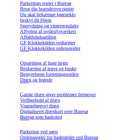
Parkerings regler i Buresø
Brug din brændeovn rigtigt
Du skal bekæmpe bjørneklo
beskyt dit Hjem
Snerydning og vinterregulativ
Affyring af nytårsfyrværkeri
Affaldsindsamling
GF Klokkekilden vedtægter
GF Klokkekilden ordensregler
Opsætning af faste hegn
Beskæring af træer og buske
Bestyrelsens forretningsorden
Dræn og brønde
Gamle dræn giver problemer fremover
Vedligehold af dræn
Vrangebøgvej dræn
Digitaliseret drænkort over Buresø
Buresø som badested
Parkering ved søen
Ordensregler for badestedet ved Buresø